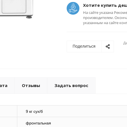
Хотите купить де
На сайте указана Реком
производителем. Оконча
указанным на сайте кон
Де
Поделиться
ата
Отзывы
Задать вопрос
9 кг сух/б
фронтальная