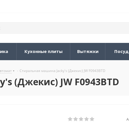
ника
Кухонные плиты
Вытяжки
Посуд
втомат
-
Стиральная машина Jacky's (Джекис) JW F0943BTD
's (Джекис) JW F0943BTD
А