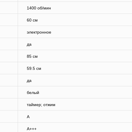
1400 об/мин
60 см
электронное
да
85 см
59.5 см
да
белый
таймер; отжим
A
A+++