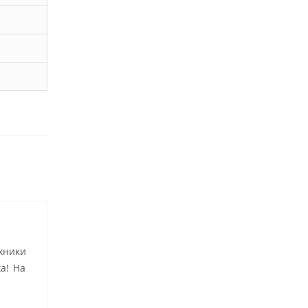
хники
а! На