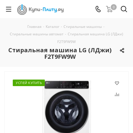
0
Главная
-
Каталог
-
Стиральные машины
-
Стиральные машины автомат
-
Стиральная машина LG (ЛДжи)
F2T9FW9W
Стиральная машина LG (ЛДжи)
F2T9FW9W
УСПЕЙ КУПИТЬ