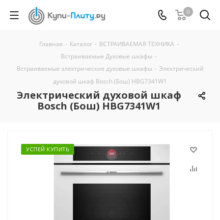
0
Главная
-
Каталог
-
ВСТРАИВАЕМАЯ ТЕХНИКА
-
Встраиваемые Духовые шкафы
-
Встраиваемые электрические духовые шкафы
-
Электрический
духовой шкаф Bosch (Бош) HBG7341W1
Электрический духовой шкаф
Bosch (Бош) HBG7341W1
УСПЕЙ КУПИТЬ