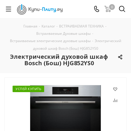
0
Главная
-
Каталог
-
ВСТРАИВАЕМАЯ ТЕХНИКА
-
Встраиваемые Духовые шкафы
-
Встраиваемые электрические духовые шкафы
-
Электрический
духовой шкаф Bosch (Бош) HJG852YS0
Электрический духовой шкаф
Bosch (Бош) HJG852YS0
УСПЕЙ КУПИТЬ