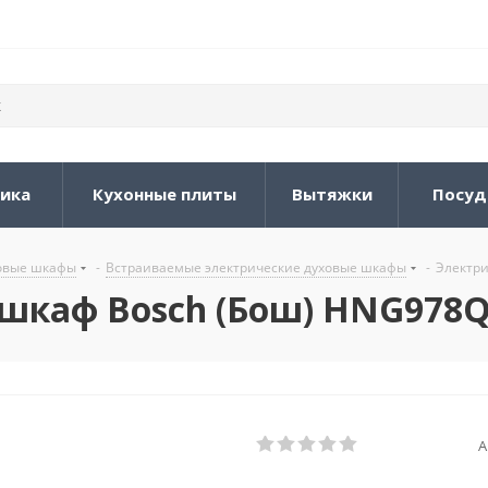
ника
Кухонные плиты
Вытяжки
Посуд
овые шкафы
-
Встраиваемые электрические духовые шкафы
-
Электри
шкаф Bosch (Бош) HNG978
А