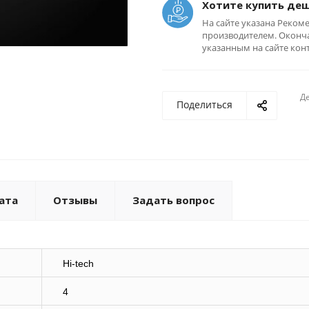
Хотите купить де
На сайте указана Реком
производителем. Оконча
указанным на сайте кон
Де
Поделиться
ата
Отзывы
Задать вопрос
Hi-tech
4