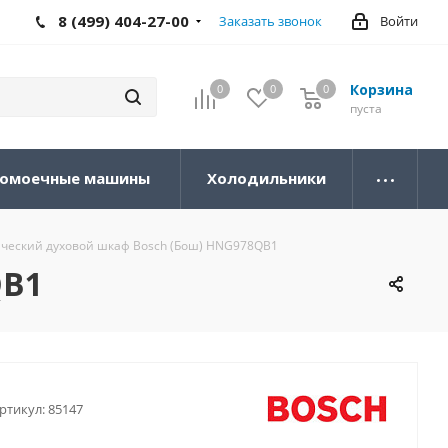
8 (499) 404-27-00
Заказать звонок
Войти
Корзина
0
0
0
0
пуста
омоечные машины
Холодильники
ческий духовой шкаф Bosch (Бош) HNG978QB1
QB1
ртикул:
85147