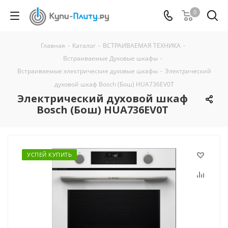
0
Главная
-
Каталог
-
ВСТРАИВАЕМАЯ ТЕХНИКА
-
Встраиваемые Духовые шкафы
-
Встраиваемые электрические духовые шкафы
-
Электрический
духовой шкаф Bosch (Бош) HUA736EV0T
Электрический духовой шкаф
Bosch (Бош) HUA736EV0T
УСПЕЙ КУПИТЬ