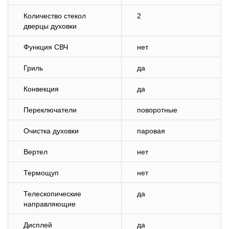
Количество стекол
2
дверцы духовки
Функция СВЧ
нет
Гриль
да
Конвекция
да
Переключатели
поворотные
Очистка духовки
паровая
Вертел
нет
Термощуп
нет
Телескопические
да
направляющие
Дисплей
да