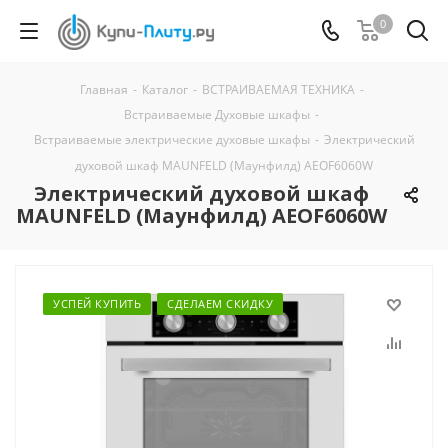
0
Главная
-
Каталог
-
ВСТРАИВАЕМАЯ ТЕХНИКА
-
Встраиваемые Духовые шкафы
-
Встраиваемые электрические духовые шкафы
-
Электрический
духовой шкаф MAUNFELD (Маунфилд) AEOF6060W
Электрический духовой шкаф
MAUNFELD (Маунфилд) AEOF6060W
УСПЕЙ КУПИТЬ
СДЕЛАЕМ СКИДКУ