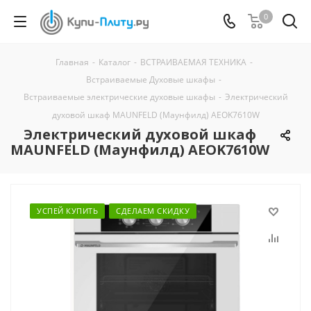
0
Главная
-
Каталог
-
ВСТРАИВАЕМАЯ ТЕХНИКА
-
Встраиваемые Духовые шкафы
-
Встраиваемые электрические духовые шкафы
-
Электрический
духовой шкаф MAUNFELD (Маунфилд) AEOK7610W
Электрический духовой шкаф
MAUNFELD (Маунфилд) AEOK7610W
УСПЕЙ КУПИТЬ
СДЕЛАЕМ СКИДКУ