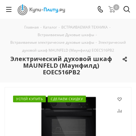
0
Главная
-
Каталог
-
ВСТРАИВАЕМАЯ ТЕХНИКА
-
Встраиваемые Духовые шкафы
-
Встраиваемые электрические духовые шкафы
-
Электрический
духовой шкаф MAUNFELD (Маунфилд) EOEC516PB2
Электрический духовой шкаф
MAUNFELD (Маунфилд)
EOEC516PB2
УСПЕЙ КУПИТЬ
СДЕЛАЕМ СКИДКУ