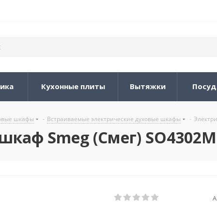
ника
Кухонные плиты
Вытяжки
Посуд
овые шкафы
-
Встраиваемые электрические духовые шкафы
-
Электри
шкаф Smeg (Смег) SO4302
А