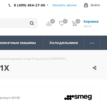
8 (499) 404-27-00
Заказать звонок
Войти
Корзина
0
0
0
0
пуста
омоечные машины
Холодильники
ческий духовой шкаф Smeg (Смег) SO4302M1X
M1X
ртикул:
83199