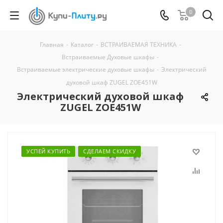
0
Главная
-
Каталог
-
ВСТРАИВАЕМАЯ ТЕХНИКА
-
Встраиваемые Духовые шкафы
-
Встраиваемые электрические духовые шкафы
-
Электрический
духовой шкаф ZUGEL ZOE451W
Электрический духовой шкаф
ZUGEL ZOE451W
УСПЕЙ КУПИТЬ
СДЕЛАЕМ СКИДКУ