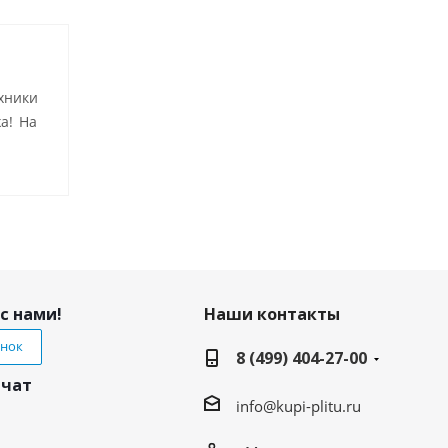
хники
а! На
с нами!
Наши контакты
онок
8 (499) 404-27-00
 чат
info@kupi-plitu.ru