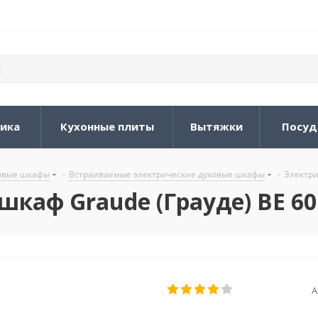
ника
Кухонные плиты
Вытяжки
Посуд
овые шкафы
-
Встраиваемые электрические духовые шкафы
-
Электри
каф Graude (Грауде) BE 60.
А