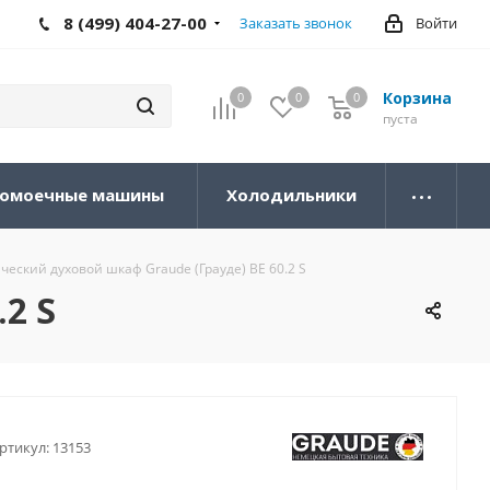
8 (499) 404-27-00
Заказать звонок
Войти
Корзина
0
0
0
0
пуста
омоечные машины
Холодильники
ческий духовой шкаф Graude (Грауде) BE 60.2 S
2 S
ртикул:
13153