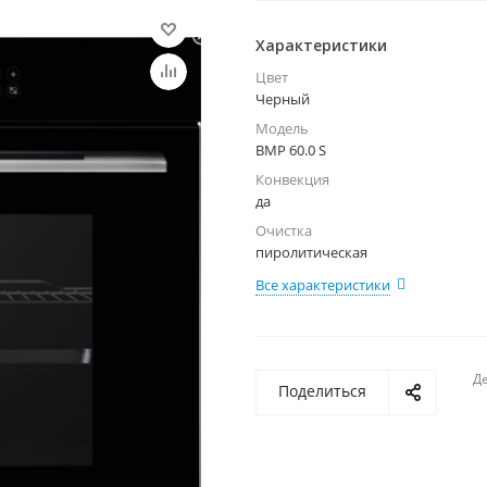
Характеристики
Цвет
Черный
Модель
BMP 60.0 S
Конвекция
да
Очистка
пиролитическая
Все характеристики
Де
Поделиться