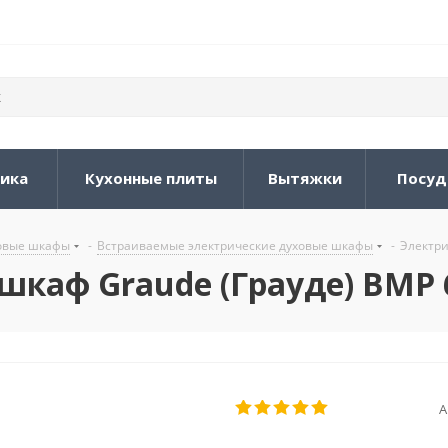
ника
Кухонные плиты
Вытяжки
Посуд
овые шкафы
-
Встраиваемые электрические духовые шкафы
-
Электри
каф Graude (Грауде) BMP 6
А