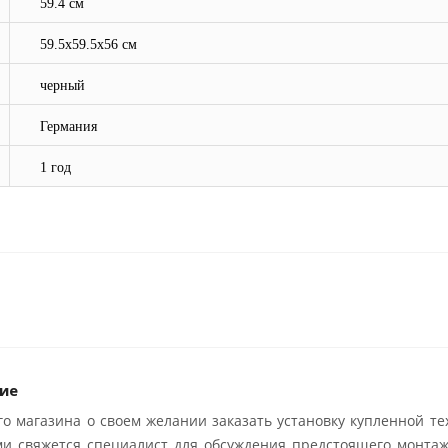
59.4 см
59.5х59.5х56 см
черный
Германия
1 год
ие
о магазина о своем желании заказать установку купленной те
ми свяжется специалист для обсуждения предстоящего монтаж