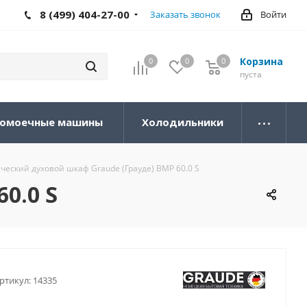
8 (499) 404-27-00
Заказать звонок
Войти
Корзина
0
0
0
0
пуста
омоечные машины
Холодильники
ческий духовой шкаф Graude (Грауде) BMP 60.0 S
0.0 S
ртикул:
14335