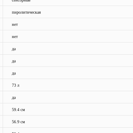
сенсорные
пиролитическая
нет
нет
да
да
да
73 л
да
59.4 см
56.9 см