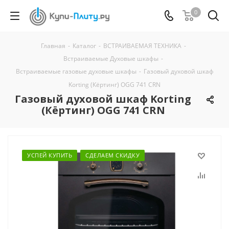
0
Главная
-
Каталог
-
ВСТРАИВАЕМАЯ ТЕХНИКА
-
Встраиваемые Духовые шкафы
-
Встраиваемые газовые духовые шкафы
-
Газовый духовой шкаф
Korting (Кёртинг) OGG 741 CRN
Газовый духовой шкаф Korting
(Кёртинг) OGG 741 CRN
УСПЕЙ КУПИТЬ
СДЕЛАЕМ СКИДКУ