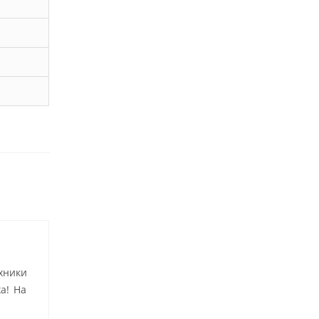
хники
а! На