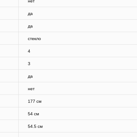
нет
да
да
стекло
4
3
да
нет
177 см
54 см
54.5 см