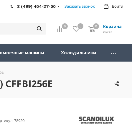
8 (499) 404-27-00
Заказать звонок
Войти
Корзина
0
0
0
0
пуста
омоечные машины
Холодильники
6E
 CFFBI256E
ртикул:
78920