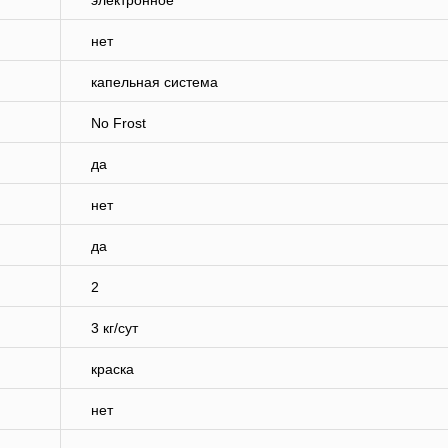
электронное
нет
капельная система
No Frost
да
нет
да
2
3 кг/сут
краска
нет