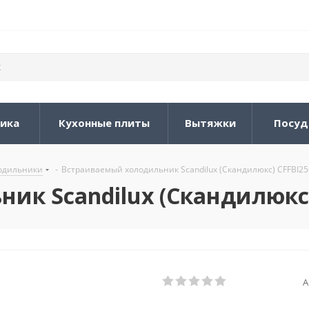
ника
Кухонные плиты
Вытяжки
Посуд
одильники
-
Встраиваемый холодильник Scandilux (Скандилюкс) CFFBI25
ик Scandilux (Скандилюкс)
А