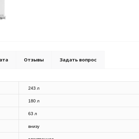
ата
Отзывы
Задать вопрос
243 л
180 л
63 л
внизу