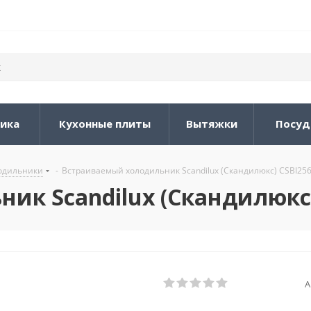
ника
Кухонные плиты
Вытяжки
Посуд
одильники
-
Встраиваемый холодильник Scandilux (Скандилюкс) CSBI25
ик Scandilux (Скандилюкс
А