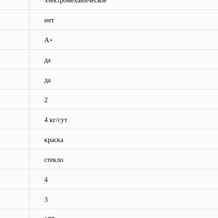
электромеханическое
нет
A+
да
да
2
4 кг/сут
краска
стекло
4
3