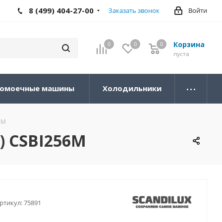
8 (499) 404-27-00
Заказать звонок
Войти
Корзина
0
0
0
0
пуста
омоечные машины
Холодильники
6M
) CSBI256M
ртикул:
75891