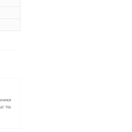
хники
а! На