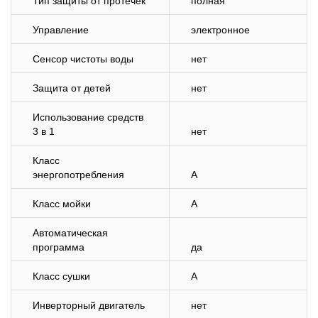
Тип защиты от протечек
полная
Управление
электронное
Сенсор чистоты воды
нет
Защита от детей
нет
Использование средств
3 в 1
нет
Класс
энергопотребления
A
Класс мойки
A
Автоматическая
программа
да
Класс сушки
A
Инверторный двигатель
нет