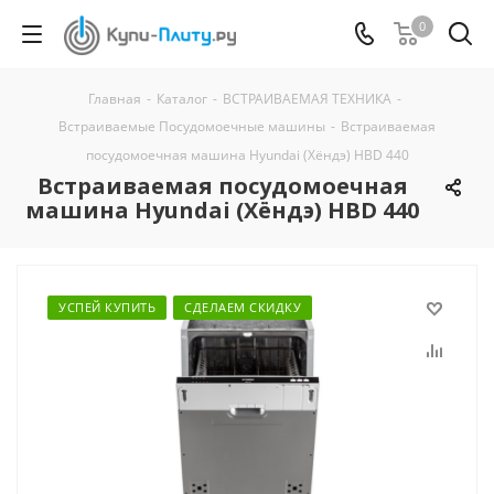
0
Главная
-
Каталог
-
ВСТРАИВАЕМАЯ ТЕХНИКА
-
Встраиваемые Посудомоечные машины
-
Встраиваемая
посудомоечная машина Hyundai (Хёндэ) HBD 440
Встраиваемая посудомоечная
машина Hyundai (Хёндэ) HBD 440
УСПЕЙ КУПИТЬ
СДЕЛАЕМ СКИДКУ