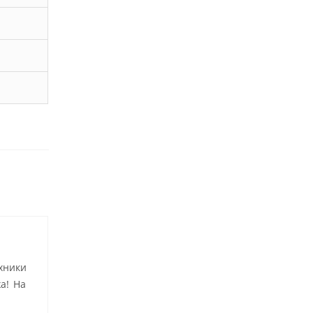
хники
а! На