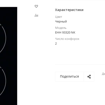
Характеристики
Цвет
Черный
Модель
EHH 93320 NK
Число конфорок
2
Де
Поделиться