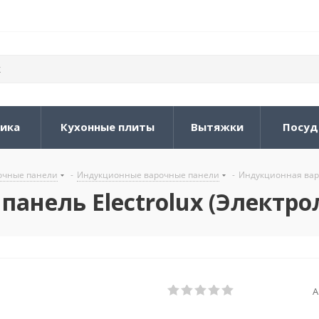
ника
Кухонные плиты
Вытяжки
Посуд
очные панели
-
Индукционные варочные панели
-
Индукционная варо
анель Electrolux (Электро
А