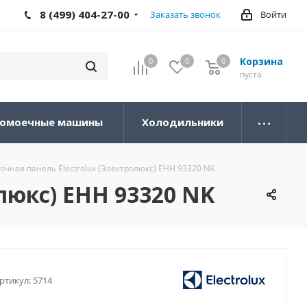
8 (499) 404-27-00
Заказать звонок
Войти
Корзина
0
0
0
0
пуста
омоечные машины
Холодильники
чная панель Electrolux (Электролюкс) EHH 93320 NK
люкс) EHH 93320 NK
ртикул:
5714