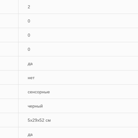
2
0
0
0
да
нет
сенсорные
черный
5x29x52 см
да