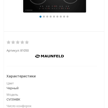
Артикул:
81050
Характеристики
Цвет
Черный
Модель
CVI594BK
Число конфорок