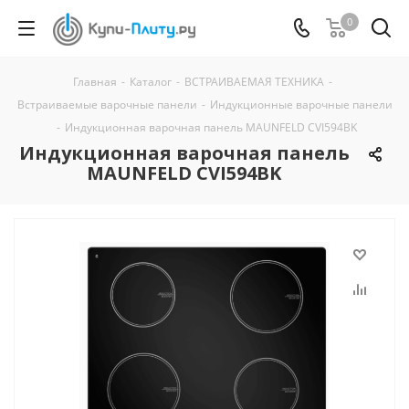
0
Главная
-
Каталог
-
ВСТРАИВАЕМАЯ ТЕХНИКА
-
Встраиваемые варочные панели
-
Индукционные варочные панели
-
Индукционная варочная панель MAUNFELD CVI594BK
Индукционная варочная панель
MAUNFELD CVI594BK