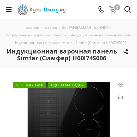
0
Главная
-
Каталог
-
ВСТРАИВАЕМАЯ ТЕХНИКА
-
Встраиваемые варочные панели
-
Индукционные варочные панели
-
Индукционная варочная панель Simfer (Симфер) H60I74S006
Индукционная варочная панель
Simfer (Симфер) H60I74S006
УСПЕЙ КУПИТЬ
СДЕЛАЕМ СКИДКУ