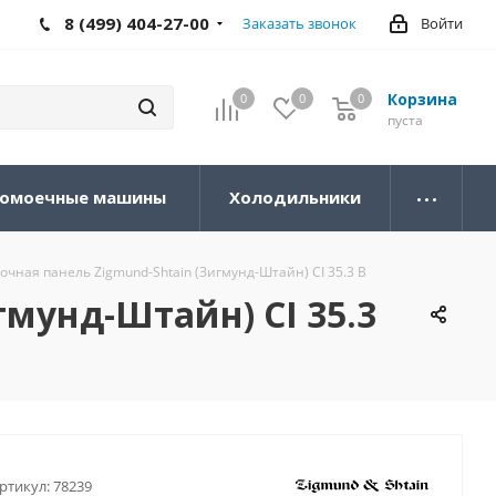
8 (499) 404-27-00
Заказать звонок
Войти
Корзина
0
0
0
0
пуста
омоечные машины
Холодильники
чная панель Zigmund-Shtain (Зигмунд-Штайн) CI 35.3 B
мунд-Штайн) CI 35.3
ртикул:
78239