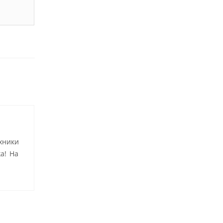
хники
а! На