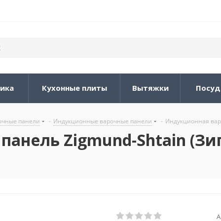
ника
Кухонные плиты
Вытяжки
Посуд
очные панели
-
Индукционные варочные панели
-
Индукционная варо
анель Zigmund-Shtain (Зиг
А