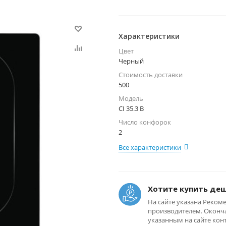
Характеристики
Цвет
Черный
Стоимость доставки
500
Модель
CI 35.3 B
Число конфорок
2
Все характеристики
Хотите купить де
На сайте указана Реком
производителем. Оконча
указанным на сайте кон