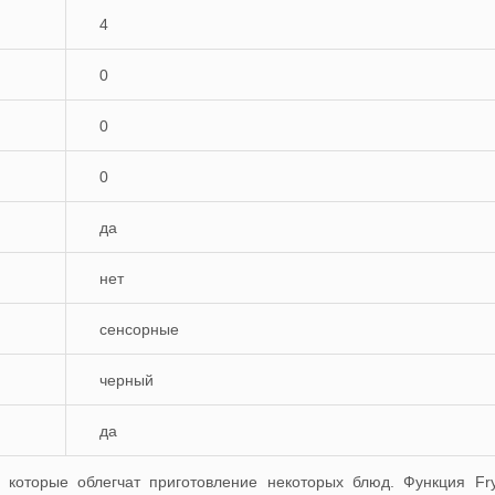
4
0
0
0
да
нет
сенсорные
черный
да
которые облегчат приготовление некоторых блюд. Функция Fry