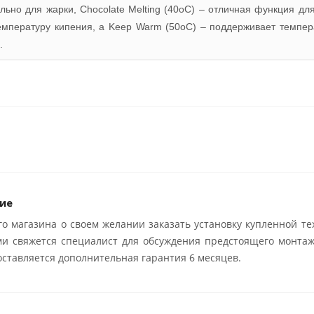
ьно для жарки, Chocolate Melting (40oC) – отличная функция для
температуру кипения, а Keep Warm (50oC) – поддерживает темпер
.
ие
о магазина о своем желании заказать установку купленной те
ми свяжется специалист для обсуждения предстоящего монтаж
ставляется дополнительная гарантия 6 месяцев.