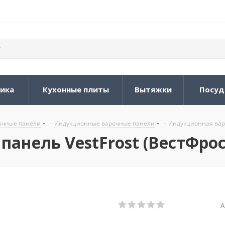
ника
Кухонные плиты
Вытяжки
Посуд
очные панели
-
Индукционные варочные панели
-
Индукционная варо
анель VestFrost (ВестФрос
А