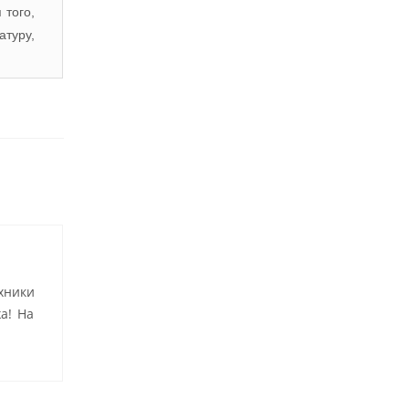
 того,
атуру,
хники
а! На