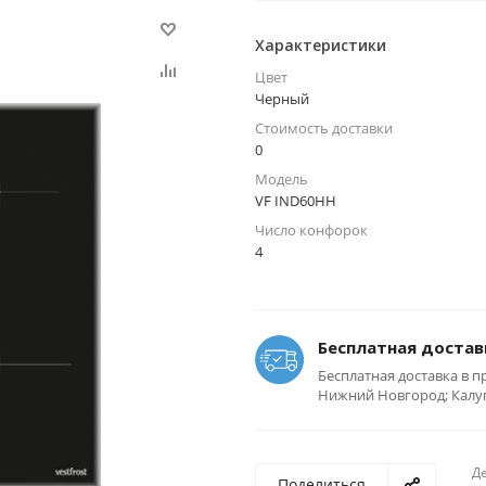
Характеристики
Цвет
Черный
Стоимость доставки
0
Модель
VF IND60HH
Число конфорок
4
Бесплатная достав
Бесплатная доставка в п
Нижний Новгород; Калуга
Де
Поделиться