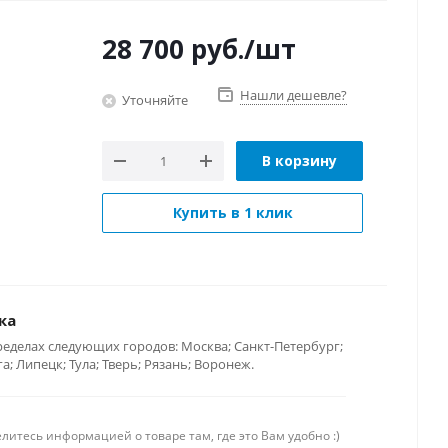
28 700
руб.
/шт
Нашли дешевле?
Уточняйте
В корзину
Купить в 1 клик
ка
ределах следующих городов: Москва; Санкт-Петербург;
; Липецк; Тула; Тверь; Рязань; Воронеж.
литесь информацией о товаре там, где это Вам удобно :)