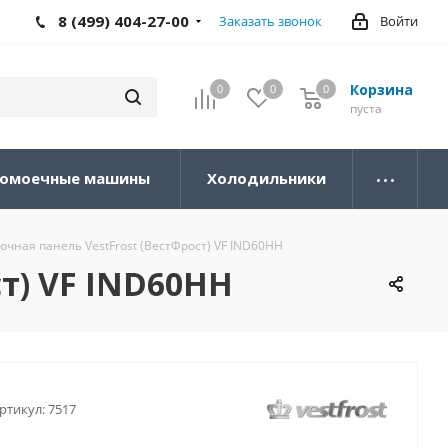
8 (499) 404-27-00
Заказать звонок
Войти
Корзина
0
0
0
0
пуста
омоечные машины
Холодильники
чная панель VestFrost (ВестФрост) VF IND60HH
т) VF IND60HH
ртикул:
7517