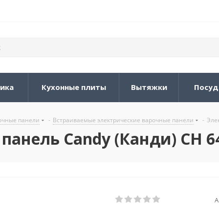
ника
Кухонные плиты
Вытяжки
Посуд
очные панели
-
Встраиваемые электрические варочные панели
-
Эле
панель Candy (Канди) CH 6
А