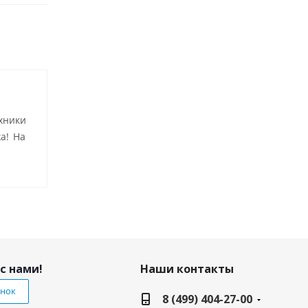
хники
а! На
с нами!
Наши контакты
онок
8 (499) 404-27-00