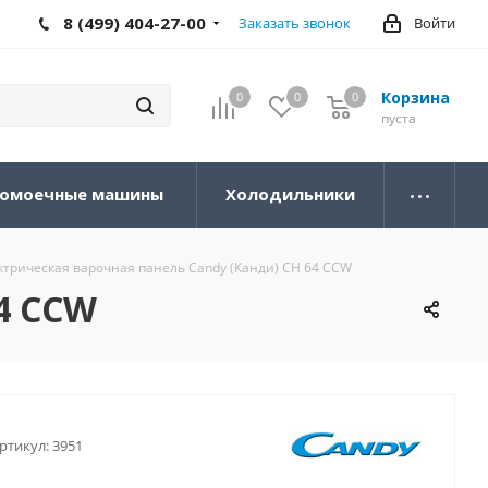
8 (499) 404-27-00
Заказать звонок
Войти
Корзина
0
0
0
0
пуста
омоечные машины
Холодильники
ктрическая варочная панель Candy (Канди) CH 64 CCW
4 CCW
ртикул:
3951