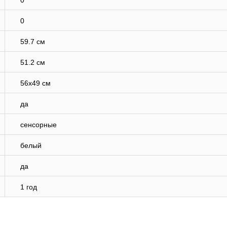
0
0
59.7 см
51.2 см
56x49 см
да
сенсорные
белый
да
1 год