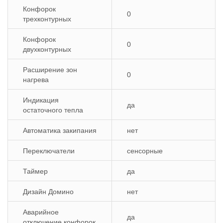
Конфорок
0
трехконтурных
Конфорок
0
двухконтурных
Расширение зон
0
нагрева
Индикация
да
остаточного тепла
Автоматика закипания
нет
Переключатели
сенсорные
Таймер
да
Дизайн Домино
нет
Аварийное
да
отключение конфорок