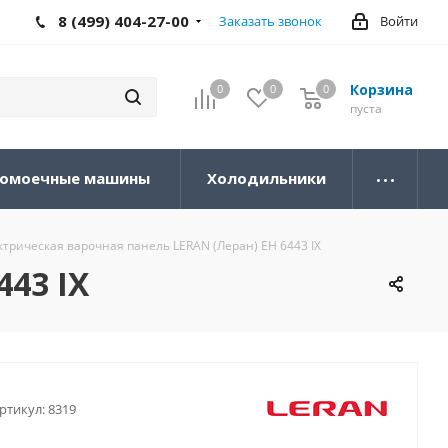
8 (499) 404-27-00
Заказать звонок
Войти
Корзина
0
0
0
0
пуста
омоечные машины
Холодильники
ктрическая варочная панель LERAN (Леран) EH 6443 IX
443 IX
ртикул:
8319