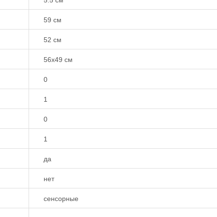
5.5 см
59 см
52 см
56х49 см
0
1
0
1
да
нет
сенсорные