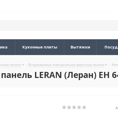
ника
Кухонные плиты
Вытяжки
Посуд
очные панели
-
Встраиваемые электрические варочные панели
-
Эле
панель LERAN (Леран) EH 6
А