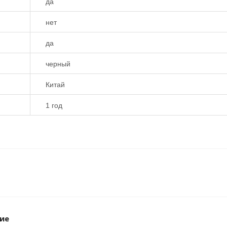
да
нет
да
черный
Китай
1 год
ие