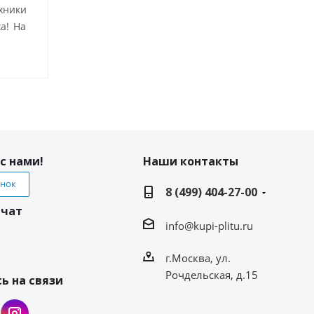
хники
а! На
с нами!
Наши контакты
онок
8 (499) 404-27-00
 чат
info@kupi-plitu.ru
г.Москва, ул.
Рочдельская, д.15
ь на связи