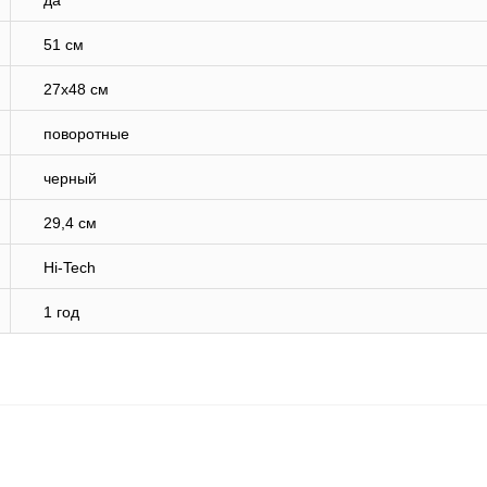
да
51 см
27х48 см
поворотные
черный
29,4 см
Hi-Tech
1 год