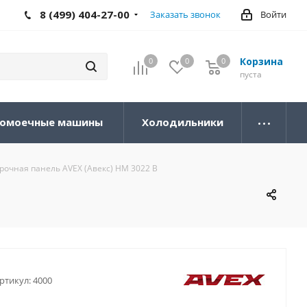
8 (499) 404-27-00
Заказать звонок
Войти
Корзина
0
0
0
0
пуста
омоечные машины
Холодильники
рочная панель AVEX (Авекс) HM 3022 B
ртикул:
4000