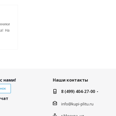
хники
а! На
с нами!
Наши контакты
онок
8 (499) 404-27-00
 чат
info@kupi-plitu.ru
г.Москва, ул.