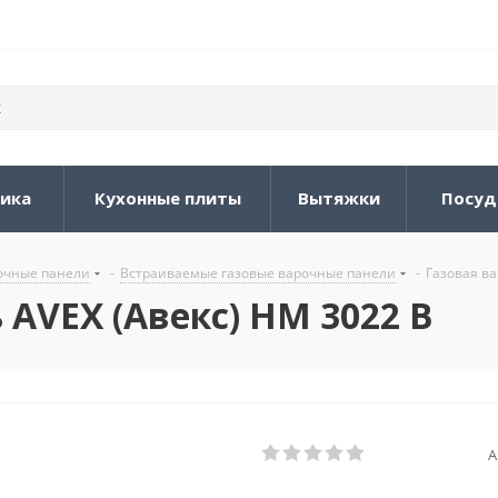
ника
Кухонные плиты
Вытяжки
Посуд
очные панели
-
Встраиваемые газовые варочные панели
-
Газовая ва
 AVEX (Авекс) HM 3022 B
А