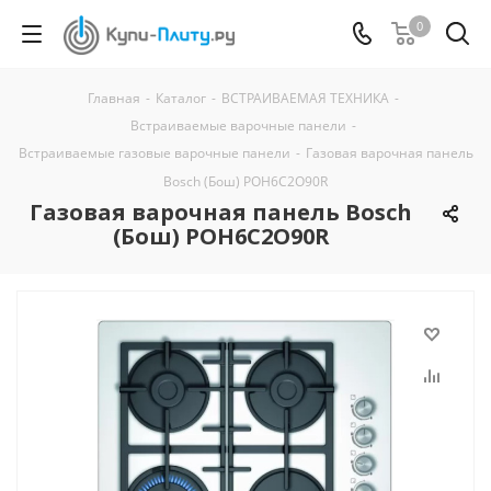
0
Главная
-
Каталог
-
ВСТРАИВАЕМАЯ ТЕХНИКА
-
Встраиваемые варочные панели
-
Встраиваемые газовые варочные панели
-
Газовая варочная панель
Bosch (Бош) POH6C2O90R
Газовая варочная панель Bosch
(Бош) POH6C2O90R