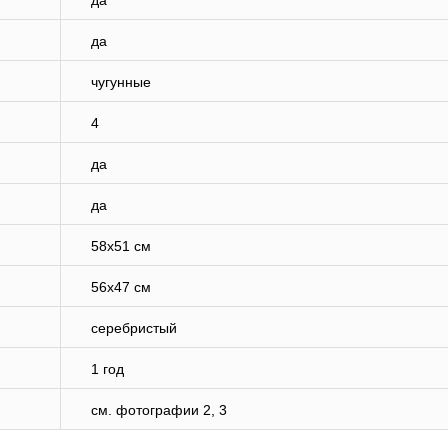
да
да
чугунные
4
да
да
58х51 см
56х47 см
серебристый
1 год
см. фотографии 2, 3