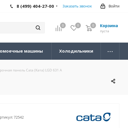
8 (499) 404-27-00
Заказать звонок
Войти
Корзина
0
0
0
0
пуста
омоечные машины
Холодильники
рочная панель Cata (Ката) LGD 631 A
ртикул:
72542