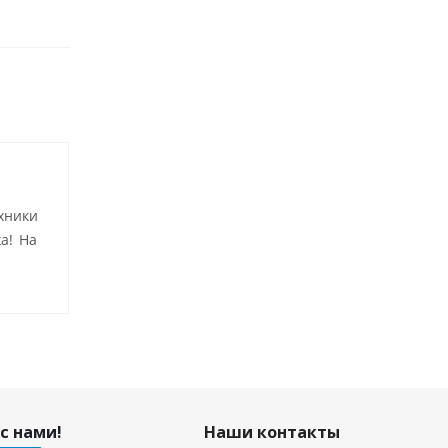
хники
а! На
с нами!
Наши контакты