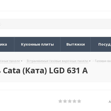
ника
Кухонные плиты
Вытяжки
Посуд
очные панели
-
Встраиваемые газовые варочные панели
-
Газовая ва
Cata (Ката) LGD 631 A
А