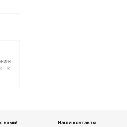
хники
а! На
с нами!
Наши контакты