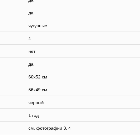
да
да
чугунные
4
нет
да
60х52 см
56х49 см
черный
1 год
см. фотографии 3, 4