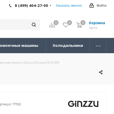
8 (499) 404-27-00
Заказать звонок
Войти
Корзина
0
0
0
0
пуста
омоечные машины
Холодильники
рочная панель Ginzzu (Гинззу) HCG-445
ртикул:
77502