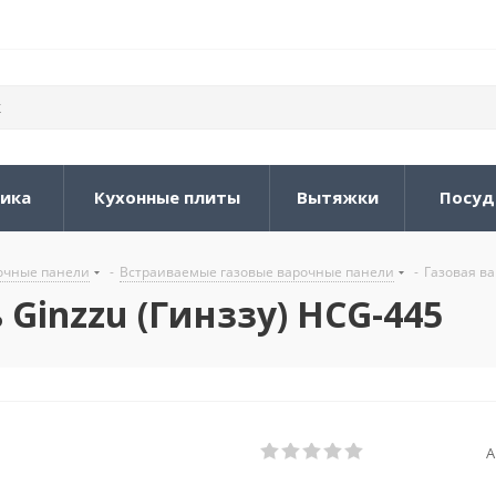
ника
Кухонные плиты
Вытяжки
Посуд
очные панели
-
Встраиваемые газовые варочные панели
-
Газовая ва
Ginzzu (Гинззу) HCG-445
А