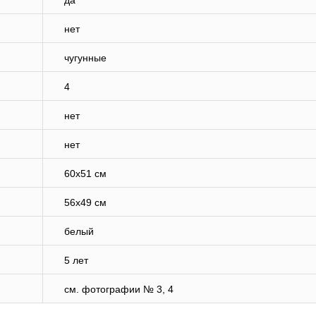
да
нет
чугунные
4
нет
нет
60х51 см
56х49 см
белый
5 лет
см. фотографии № 3, 4