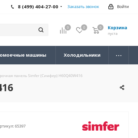
8 (499) 404-27-00
Заказать звонок
Войти
Корзина
0
0
0
0
пуста
омоечные машины
Холодильники
арочная панель Simfer (Симфер) H60Q40W416
416
ртикул:
65397