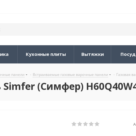
ника
Кухонные плиты
Вытяжки
Посуд
очные панели
-
Встраиваемые газовые варочные панели
-
Газовая в
ь Simfer (Симфер) H60Q40W
А