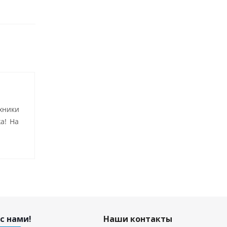
хники
а! На
с нами!
Наши контакты