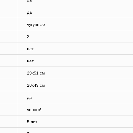
да
да
чугунные
2
нет
нет
29х51 см
28х49 см
да
черный
5 лет