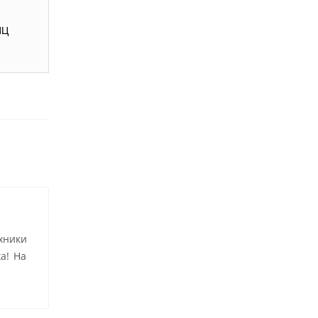
ИЦ
хники
а! На