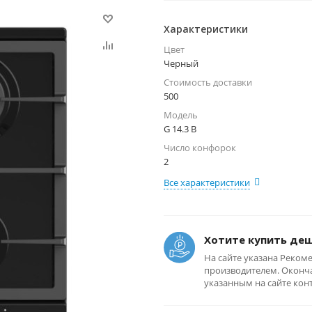
Характеристики
Цвет
Черный
Стоимость доставки
500
Модель
G 14.3 B
Число конфорок
2
Все характеристики
Хотите купить де
На сайте указана Реком
производителем. Оконча
указанным на сайте кон