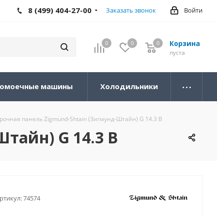
8 (499) 404-27-00
Заказать звонок
Войти
Корзина
0
0
0
0
пуста
омоечные машины
Холодильники
рочная панель Zigmund-Shtain (Зигмунд-Штайн) G 14.3 B
тайн) G 14.3 B
ртикул:
74574