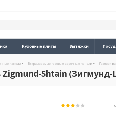
ника
Кухонные плиты
Вытяжки
Посуд
очные панели
-
Встраиваемые газовые варочные панели
-
Газовая ва
 Zigmund-Shtain (Зигмунд-Ш
А