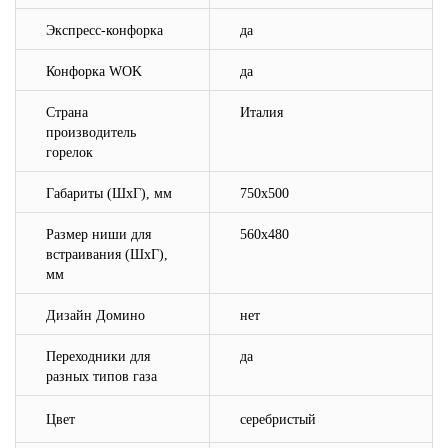
Экспресс-конфорка
да
Конфорка WOK
да
Страна
Италия
производитель
горелок
Габариты (ШхГ), мм
7
5
0
х500
Размер ниши для
560х480
встраивания (ШхГ),
мм
Дизайн Домино
нет
Переходники для
да
разных типов газа
Цвет
серебристый