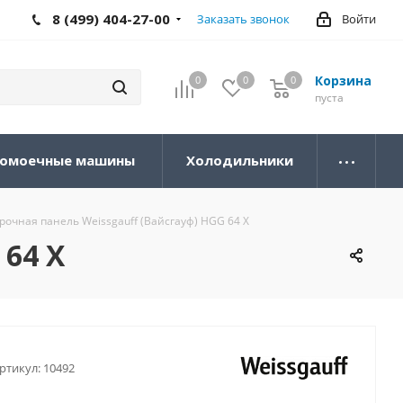
8 (499) 404-27-00
Заказать звонок
Войти
Корзина
0
0
0
0
пуста
омоечные машины
Холодильники
рочная панель Weissgauff (Вайсгауф) HGG 64 X
 64 X
ртикул:
10492