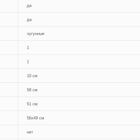
да
да
чугунные
1
1
10 см
58 см
51 см
56x49 см
нет