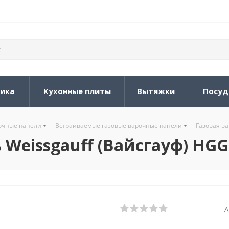
ника
Кухонные плиты
Вытяжки
Посуд
очные панели
-
Встраиваемые газовые варочные панели
-
Газовая ва
Weissgauff (Вайсгауф) HGG
А