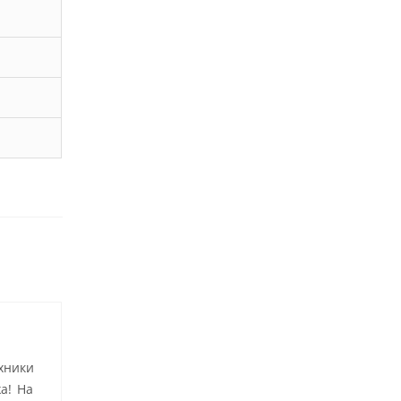
хники
а! На