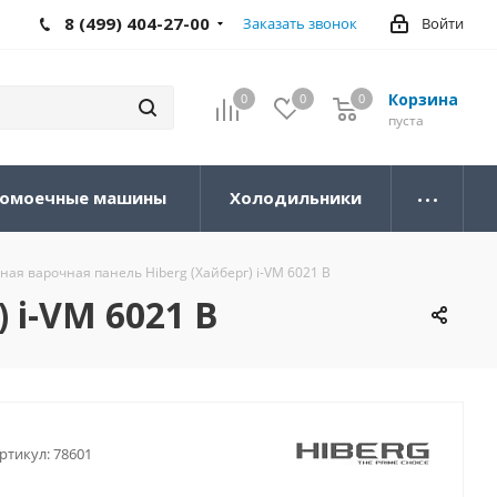
8 (499) 404-27-00
Заказать звонок
Войти
Корзина
0
0
0
0
пуста
омоечные машины
Холодильники
ая варочная панель Hiberg (Хайберг) i-VM 6021 B
 i-VM 6021 B
ртикул:
78601