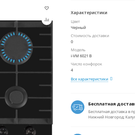
Характеристики
Цвет
Черный
Стоимость доставки
0
Модель
i-VM 6021 B
Число конфорок
4
Все характеристики
Бесплатная достав
Бесплатная доставка в п
Нижний Новгород; Калуга