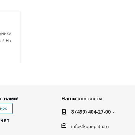
хники
а! На
с нами!
Наши контакты
онок
8 (499) 404-27-00
 чат
info@kupi-plitu.ru