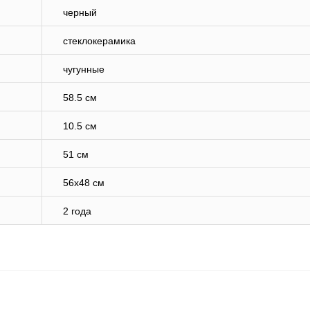
черный
стеклокерамика
чугунные
58.5 см
10.5 см
51 см
56x48 см
2 года