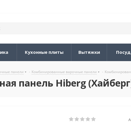
ника
Кухонные плиты
Вытяжки
Посуд
очные панели
-
Комбинированные варочные панели
-
Комбинированн
я панель Hiberg (Хайберг)
А