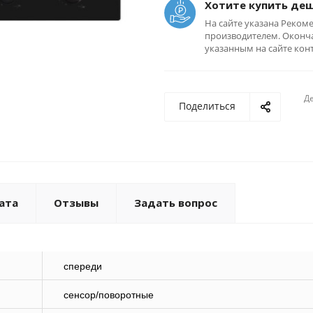
Хотите купить де
На сайте указана Реком
производителем. Оконча
указанным на сайте кон
Де
Поделиться
ата
Отзывы
Задать вопрос
спереди
сенсор/поворотные