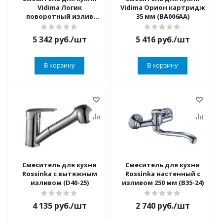
Vidima Логик
Vidima Орион картридж
поворотный излив
35 мм (BA006AA)
180мм (BA282AA)
5 342
руб.
/шт
5 416
руб.
/шт
В корзину
В корзину
Смеситель для кухни
Смеситель для кухни
Rossinka с вытяжным
Rossinka настенный с
изливом (D40-25)
изливом 250 мм (B35-24)
4 135
руб.
/шт
2 740
руб.
/шт