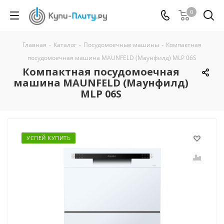
0
Главная
-
Каталог
-
Посудомоечные машины
-
Компактная
посудомоечная машина MAUNFELD (Маунфилд) MLP 06S
Компактная посудомоечная
машина MAUNFELD (Маунфилд)
MLP 06S
УСПЕЙ КУПИТЬ