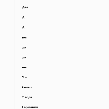
A++
A
A
нет
да
да
нет
9 л
белый
2 года
Германия