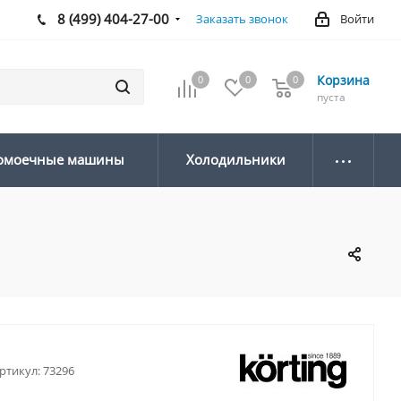
8 (499) 404-27-00
Заказать звонок
Войти
Корзина
0
0
0
0
пуста
омоечные машины
Холодильники
ртикул:
73296