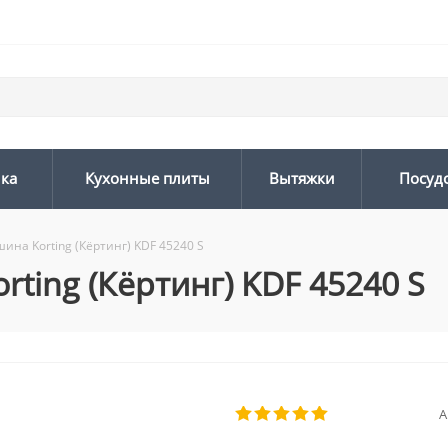
ика
Кухонные плиты
Вытяжки
Посуд
на Korting (Кёртинг) KDF 45240 S
ting (Кёртинг) KDF 45240 S
А