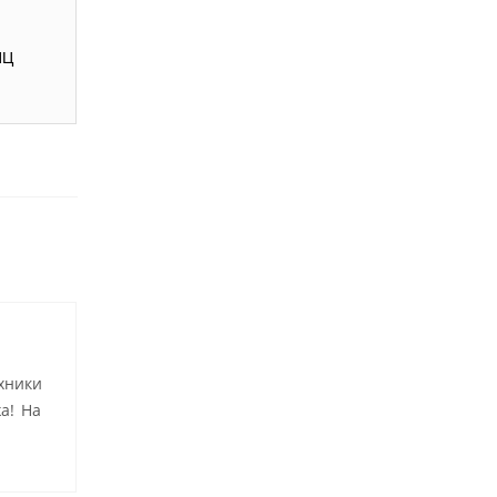
ИЦ
хники
а! На