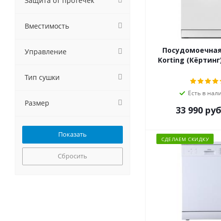
Защита от протечек
Krona
Kuppersberg
Вместимость
Lex
MAUNFELD
Посудомоечна
Управление
Meferi
Korting (Кёртинг
NORDFROST
Тип сушки
Schaub Lorenz
Weissgauff
Есть в нал
Размер
Бирюса
33 990
руб
СДЕЛАЕМ СКИДКУ
Сбросить