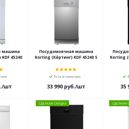
я машина
Посудомоечная машина
Посудо
) KDF 45240
Korting (Кёртинг) KDF 45240 S
Korting 
ичии
Есть в наличии
.
/шт
33 990
руб.
/шт
35 
СДЕЛАЕМ СКИДКУ
СДЕЛАЕМ 