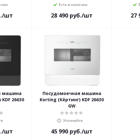
ичии
Есть в наличии
.
/шт
28 490
руб.
/шт
27 
я машина
Посудомоечная машина
) KDF 26630
Korting (Кёртинг) KDF 26630
GW
те
Уточняйте
.
/шт
45 990
руб.
/шт