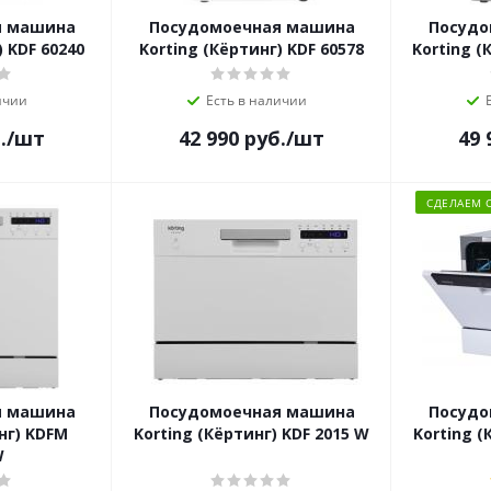
я машина
Посудомоечная машина
Посудо
) KDF 60240
Korting (Кёртинг) KDF 60578
Korting (
ичии
Есть в наличии
.
/шт
42 990
руб.
/шт
49 
СДЕЛАЕМ 
я машина
Посудомоечная машина
Посудо
нг) KDFM
Korting (Кёртинг) KDF 2015 W
Korting (
W