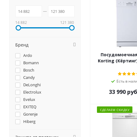
14 882
121 380
Бренд
Посудомоечна
Ardo
Korting (Кёртинг
Bomann
Bosch
Candy
Есть в нал
DeLonghi
33 990
руб
Electrolux
Evelux
EXITEQ
СДЕЛАЕМ СКИДКУ
Gorenje
Hiberg
Hyundai
Korting