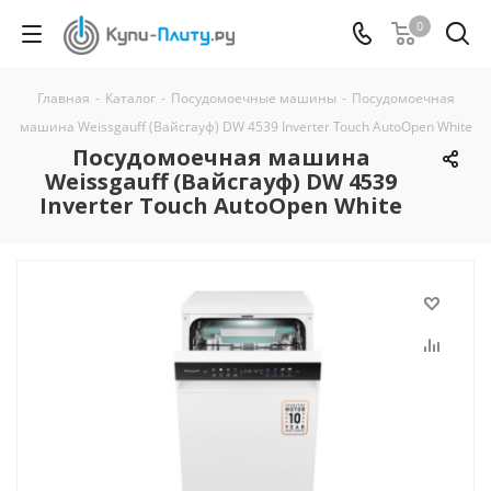
0
Главная
-
Каталог
-
Посудомоечные машины
-
Посудомоечная
машина Weissgauff (Вайсгауф) DW 4539 Inverter Touch AutoOpen White
Посудомоечная машина
Weissgauff (Вайсгауф) DW 4539
Inverter Touch AutoOpen White