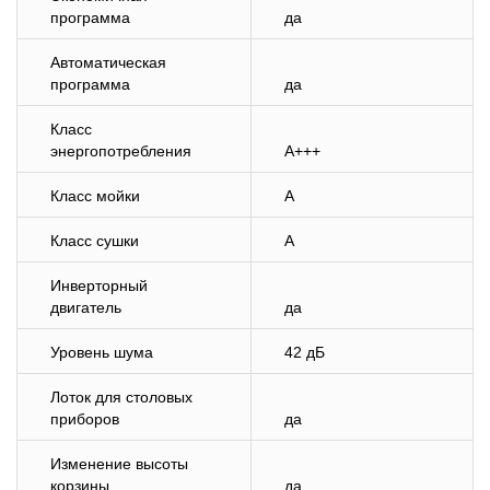
программа
да
Автоматическая
программа
да
Класс
энергопотребления
A+++
Класс мойки
A
Класс сушки
A
Инверторный
двигатель
да
Уровень шума
42 дБ
Лоток для столовых
приборов
да
Изменение высоты
корзины
да