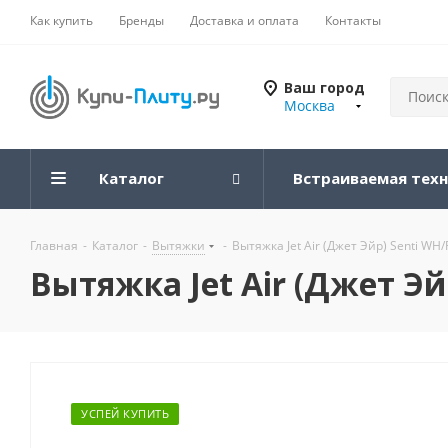
Как купить
Бренды
Доставка и оплата
Контакты
Ваш город
Москва
Каталог
Встраиваемая тех
Главная
-
Каталог
-
Вытяжки
-
Вытяжка Jet Air (Джет Эйр) Senti WH/
Вытяжка Jet Air (Джет Эй
УСПЕЙ КУПИТЬ