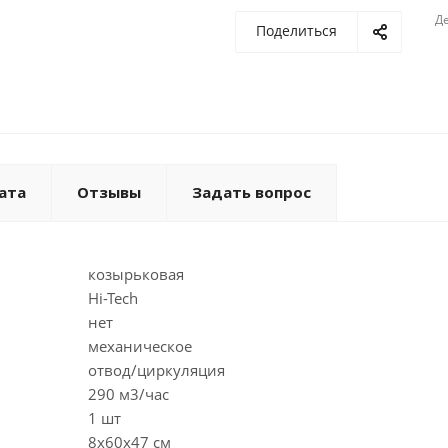
Де
Поделиться
ата
Отзывы
Задать вопрос
козырьковая
Hi-Tech
нет
механическое
отвод/циркуляция
290 м3/час
1 шт
8х60х47 см