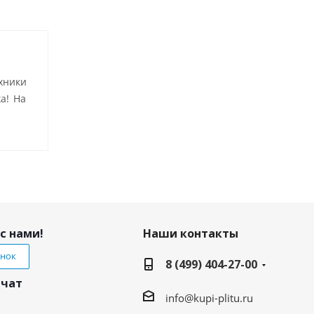
хники
а! На
с нами!
Наши контакты
онок
8 (499) 404-27-00
 чат
info@kupi-plitu.ru