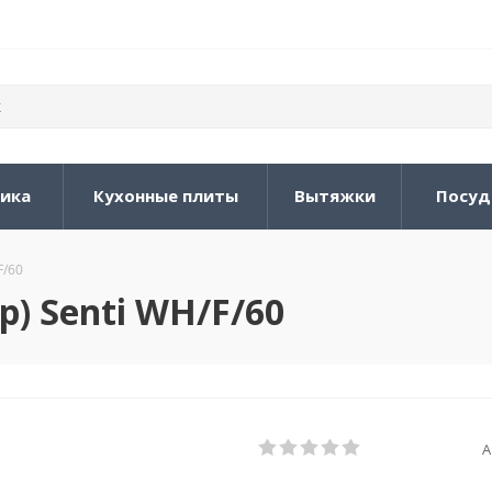
ника
Кухонные плиты
Вытяжки
Посуд
F/60
р) Senti WH/F/60
А