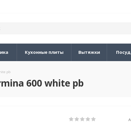
ника
Кухонные плиты
Вытяжки
Посуд
ite pb
mina 600 white pb
А