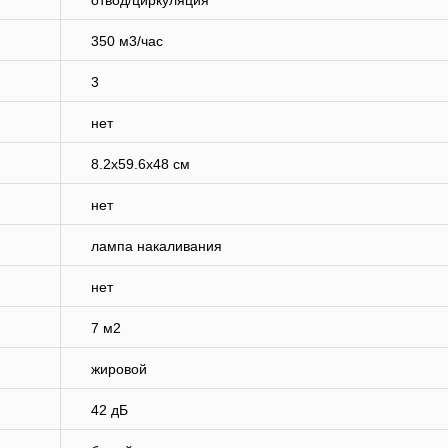
отвод/циркуляция
350 м3/час
3
нет
8.2x59.6x48 см
нет
лампа накаливания
нет
7 м2
жировой
42 дБ