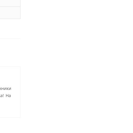
хники
а! На