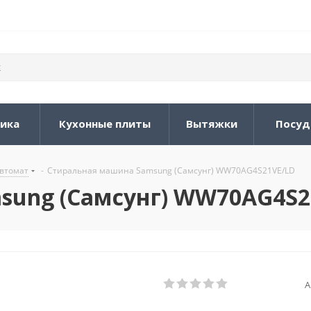
ника
Кухонные плиты
Вытяжки
Посуд
втомат
-
Стиральная машина Samsung (Самсунг) WW70AG4S21VE/LD
sung (Самсунг) WW70AG4S2
А