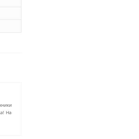
хники
а! На