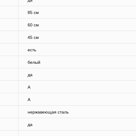
да
85 см
60 см
45 см
есть
белый
да
A
A
нержавеющая сталь
да