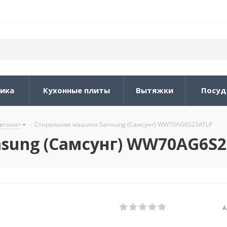
ника
Кухонные плиты
Вытяжки
Посуд
втомат
-
Стиральная машина Samsung (Самсунг) WW70AG6S23ATLP
sung (Самсунг) WW70AG6S2
А