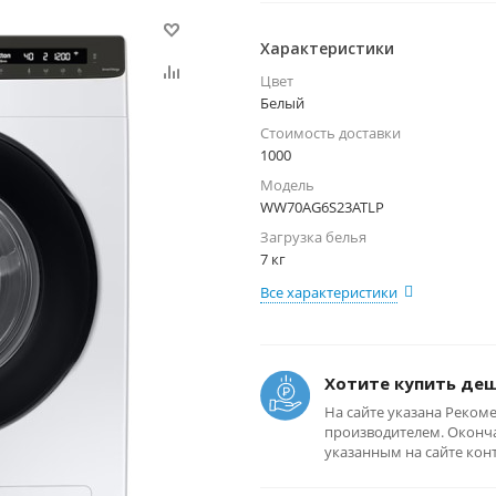
Характеристики
Цвет
Белый
Стоимость доставки
1000
Модель
WW70AG6S23ATLP
Загрузка белья
7 кг
Все характеристики
Хотите купить де
На сайте указана Реком
производителем. Оконча
указанным на сайте кон