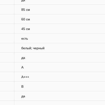
да
85 см
60 см
45 см
есть
белый; черный
да
A
A+++
B
да