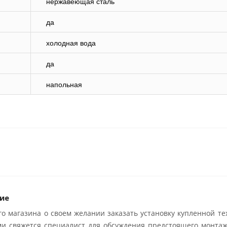
нержавеющая сталь
да
холодная вода
да
напольная
ие
о магазина о своем желании заказать установку купленной те
ми свяжется специалист для обсуждения предстоящего монтаж