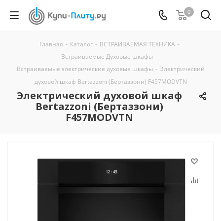
0
Главная
-
Каталог
-
ВСТРАИВАЕМАЯ ТЕХНИКА
-
Встраиваемые Духовые шкафы
-
Встраиваемые электрические духовые шкафы
-
Электрический
духовой шкаф Bertazzoni (Бертаззони) F457MODVTN
Электрический духовой шкаф
Bertazzoni (Бертаззони)
F457MODVTN