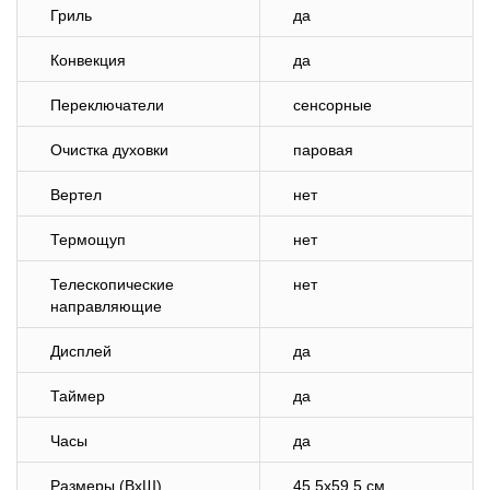
Гриль
да
Конвекция
да
Переключатели
сенсорные
Очистка духовки
паровая
Вертел
нет
Термощуп
нет
Телескопические
нет
направляющие
Дисплей
да
Таймер
да
Часы
да
Размеры (ВхШ)
45,5х59,5 см