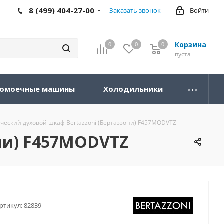
8 (499) 404-27-00
Заказать звонок
Войти
Корзина
0
0
0
0
пуста
омоечные машины
Холодильники
ческий духовой шкаф Bertazzoni (Бертаззони) F457MODVTZ
они) F457MODVTZ
ртикул:
82839