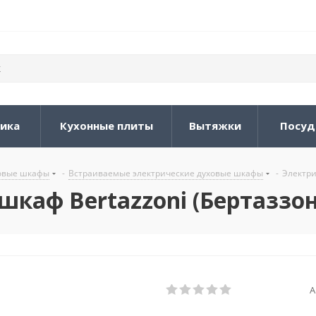
ника
Кухонные плиты
Вытяжки
Посуд
овые шкафы
-
Встраиваемые электрические духовые шкафы
-
Электри
шкаф Bertazzoni (Бертазз
А