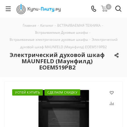
0
Главная
-
Каталог
-
ВСТРАИВАЕМАЯ ТЕХНИКА
-
Встраиваемые Духовые шкафы
-
Встраиваемые электрические духовые шкафы
-
Электрический
духовой шкаф MAUNFELD (Маунфилд) EOEM519PB2
Электрический духовой шкаф
MAUNFELD (Маунфилд)
EOEM519PB2
УСПЕЙ КУПИТЬ
СДЕЛАЕМ СКИДКУ