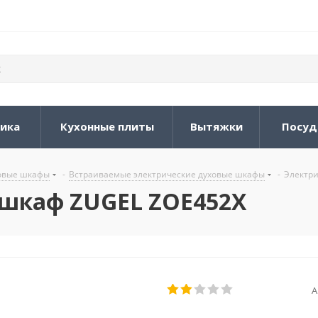
ника
Кухонные плиты
Вытяжки
Посуд
овые шкафы
-
Встраиваемые электрические духовые шкафы
-
Электри
 шкаф ZUGEL ZOE452X
А