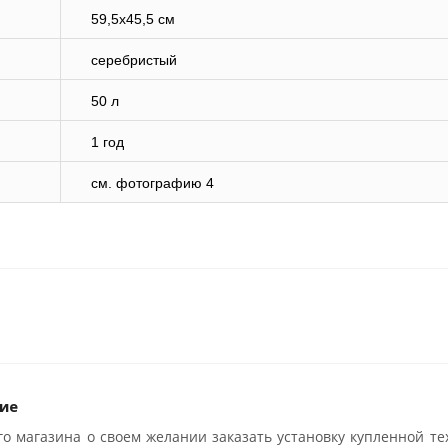
59,5х45,5 см
серебристый
50 л
1 год
cм. фотографию 4
ие
о магазина о своем желании заказать установку купленной те