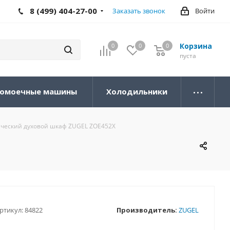
8 (499) 404-27-00
Заказать звонок
Войти
Корзина
0
0
0
0
пуста
омоечные машины
Холодильники
ческий духовой шкаф ZUGEL ZOE452X
ртикул:
84822
Производитель:
ZUGEL