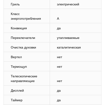
Гриль
электрический
Класс
энергопотребления
A
Конвекция
да
Переключатели
утапливаемые
Очистка духовки
каталитическая
Вертел
нет
Термощуп
нет
Телескопические
направляющие
нет
Дисплей
да
Таймер
да