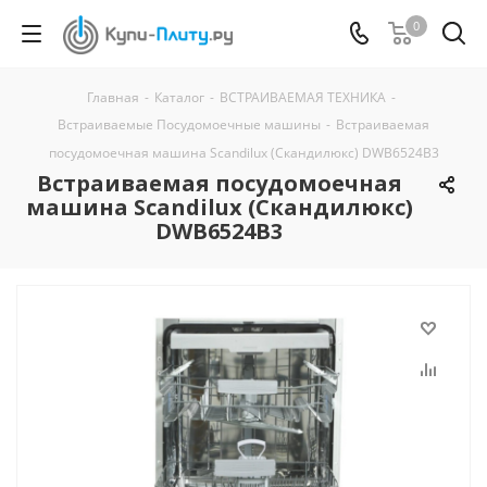
0
Главная
-
Каталог
-
ВСТРАИВАЕМАЯ ТЕХНИКА
-
Встраиваемые Посудомоечные машины
-
Встраиваемая
посудомоечная машина Scandilux (Скандилюкс) DWB6524B3
Встраиваемая посудомоечная
машина Scandilux (Скандилюкс)
DWB6524B3